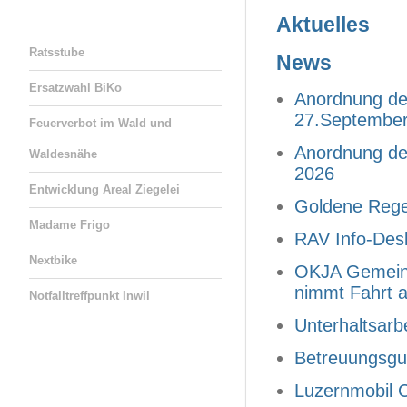
Aktuelles
Ratsstube
News
Ersatzwahl BiKo
Anordnung de
27.Septembe
Feuerverbot im Wald und
Anordnung de
Waldesnähe
2026
Entwicklung Areal Ziegelei
Goldene Regel
Madame Frigo
RAV Info-Desk
Nextbike
OKJA Gemeins
nimmt Fahrt a
Notfalltreffpunkt Inwil
Unterhaltsar
Betreuungsgu
Luzernmobil 