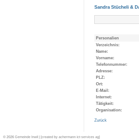
Sandra Stücheli & Da
Personalien
Verzeichnis:
Name:
Vorname:
Telefonnummer:
Adresse:
PLZ:
Ort:
E-Mail:
Internet:
Tätigkeit:
Organisation:
Zurück
© 2026
Gemeinde Inwil
|
[created by achermann ict-services ag]