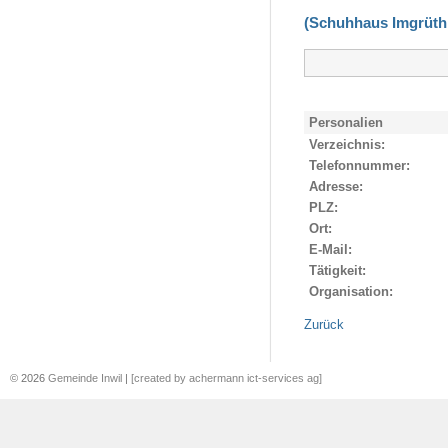
(Schuhhaus Imgrüth
Personalien
Verzeichnis:
Telefonnummer:
Adresse:
PLZ:
Ort:
E-Mail:
Tätigkeit:
Organisation:
Zurück
© 2026
Gemeinde Inwil
|
[created by achermann ict-services ag]