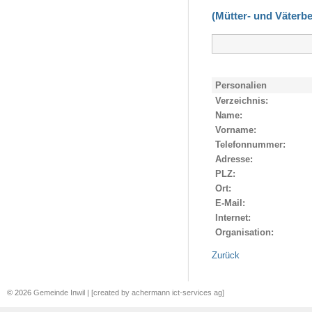
(Mütter- und Väterb
Personalien
Verzeichnis:
Name:
Vorname:
Telefonnummer:
Adresse:
PLZ:
Ort:
E-Mail:
Internet:
Organisation:
Zurück
© 2026
Gemeinde Inwil
|
[created by achermann ict-services ag]